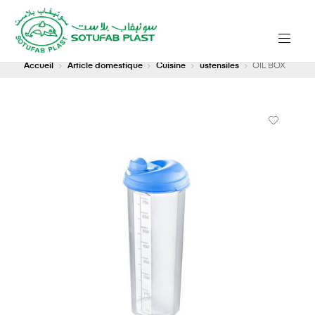
Accueil
Article domestique
Cuisine
ustensiles
OIL BOX