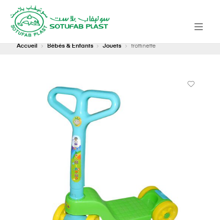
Accueil
Bébés & Enfants
Jouets
trottinette