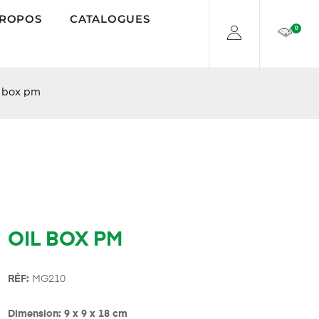
PROPOS
CATALOGUES
0
l box pm
OIL BOX PM
R
É
F:
MG210
Dimension: 9 x 9 x 18 cm