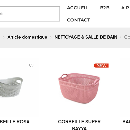
ACCUEIL
B2B
A 
CONTACT
l
Article domestique
NETTOYAGE & SALLE DE BAIN
Co
BEILLE ROSA
CORBEILLE SUPER
BA
LIRE LA SUITE
DEMANDE DE PRIX
BAYYA