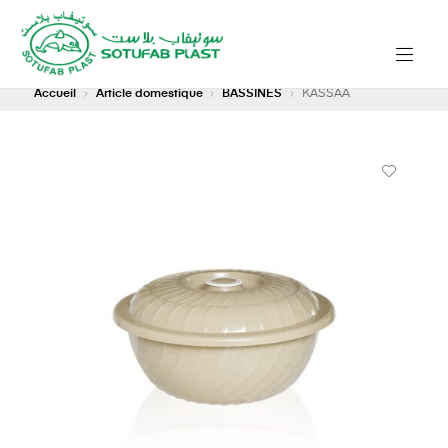
Accueil
Article domestique
BASSINES
KASSAA