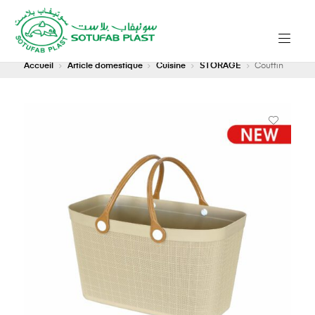
Accueil
Article domestique
Cuisine
STORAGE
Couffin