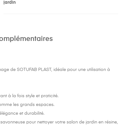
jardin
complémentaires
e de SOTUFAB PLAST, idéale pour une utilisation à
 à la fois style et praticité.
s comme les grands espaces.
élégance et durabilité.
au savonneuse pour nettoyer votre salon de jardin en résine,