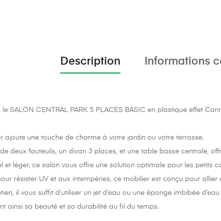
Description
Informations 
 le SALON CENTRAL PARK 5 PLACES BASIC en plastique effet Cannag
r ajoute une touche de charme à votre jardin ou votre terrasse.
deux fauteuils, un divan 3 places, et une table basse centrale, offrant
l et léger, ce salon vous offre une solution optimale pour les petit
our résister UV et aux intempéries, ce mobilier est conçu pour allier 
etien, il vous suffit d’utiliser un jet d’eau ou une éponge imbibée d’e
t ainsi sa beauté et sa durabilité au fil du temps.