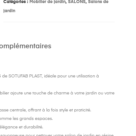
Catégories :
Mobilier de jardin
,
SALONS
,
Salons de
jardin
complémentaires
e SOTUFAB PLAST, idéale pour une utilisation à
ilier ajoute une touche de charme à votre jardin ou votre
centrale, offrant à la fois style et praticité.
s comme les grands espaces.
élégance et durabilité.
au savonneuse pour nettoyer votre salon de jardin en résine,