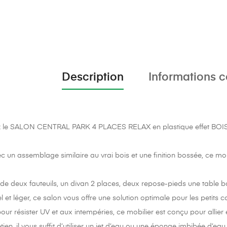
Description
Informations 
 le SALON CENTRAL PARK 4 PLACES RELAX en plastique effet BOIS d
 un assemblage similaire au vrai bois et une finition bossée, ce mob
 deux fauteuils, un divan 2 places, deux repose-pieds une table basse 
l et léger, ce salon vous offre une solution optimale pour les petit
our résister UV et aux intempéries, ce mobilier est conçu pour allier 
etien, il vous suffit d’utiliser un jet d’eau ou une éponge imbibée d’e