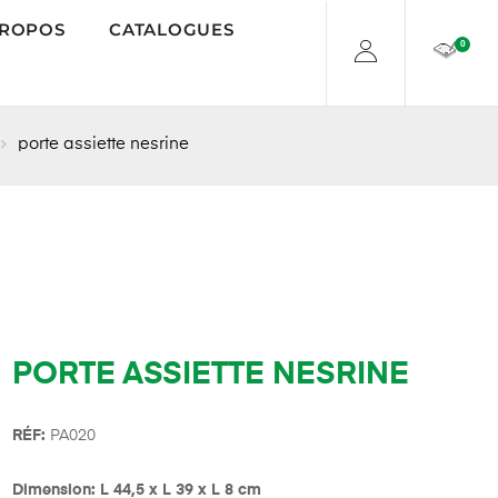
PROPOS
CATALOGUES
0
porte assiette nesrine
PORTE ASSIETTE NESRINE
R
É
F:
PA020
Dimension: L 44,5 x L 39 x L 8 cm