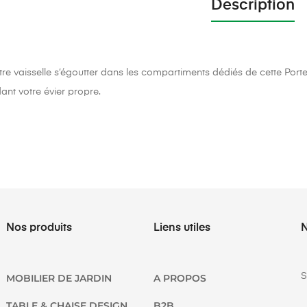
Description
tre vaisselle s’égoutter dans les compartiments dédiés de cette Porte 
ant votre évier propre.
Nos produits
Liens utiles
N
S
MOBILIER DE JARDIN
A PROPOS
TABLE & CHAISE DESIGN
B2B