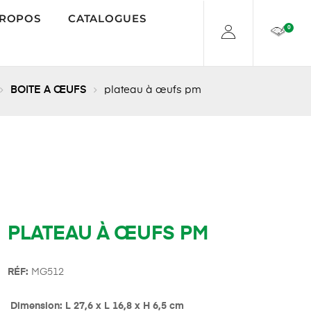
PROPOS
CATALOGUES
0
BOITE A ŒUFS
plateau à œufs pm
PLATEAU À ŒUFS PM
RÉF:
MG512
Dimension: L 27,6 x L 16,8 x H 6,5 cm