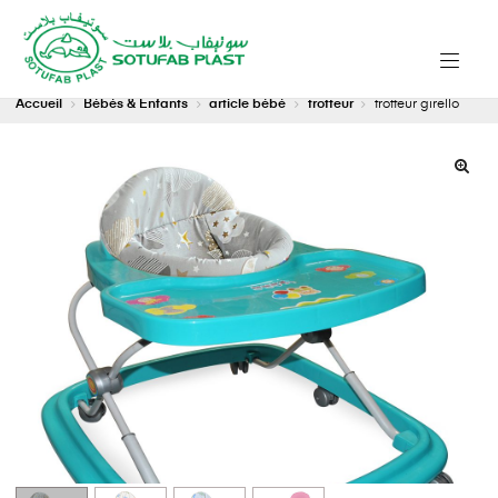
Accueil
Bébés & Enfants
article bébé
trotteur
trotteur girello
🔍