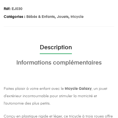
Réf:
EJ030
Catégories :
Bébés & Enfants
,
Jouets
,
tricycle
Description
Informations complémentaires
Faites plaisir à votre enfant avec le
tricycle Galaxy
, un jouet
d’extérieur incontournable pour stimuler la motricité et
l’autonomie des plus petits.
Conçu en plastique rigide et léger, ce tricycle à trois roues offre