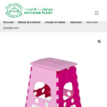
Accueil
Bébés & Enfants
chaise et table
tabouret
tabouret
pliable mm
🔍