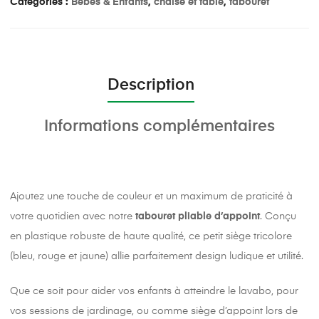
Catégories :
Bébés & Enfants
,
chaise et table
,
tabouret
Description
Informations complémentaires
Ajoutez une touche de couleur et un maximum de praticité à
votre quotidien avec notre
tabouret pliable d’appoint
. Conçu
en plastique robuste de haute qualité, ce petit siège tricolore
(bleu, rouge et jaune) allie parfaitement design ludique et utilité.
Que ce soit pour aider vos enfants à atteindre le lavabo, pour
vos sessions de jardinage, ou comme siège d’appoint lors de