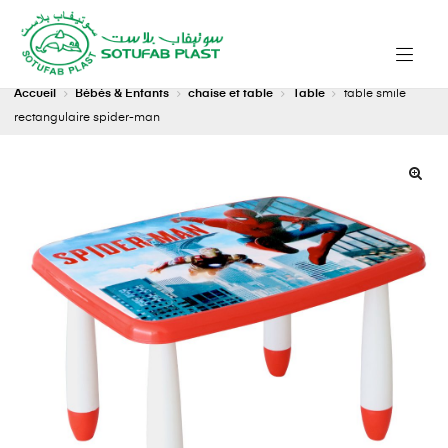
Accueil
Bébés & Enfants
chaise et table
Table
table smile
rectangulaire spider-man
🔍