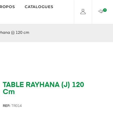
PROPOS
CATALOGUES
0
yhana (j) 120 cm
TABLE RAYHANA (J) 120
Cm
REF:
TR014