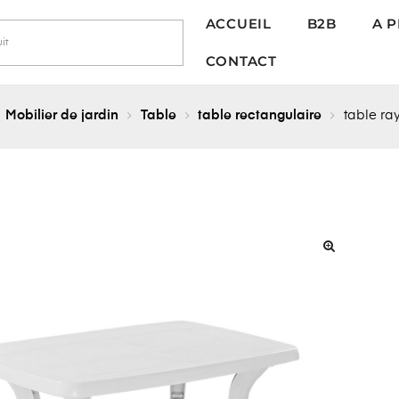
ACCUEIL
B2B
A 
CONTACT
Mobilier de jardin
Table
table rectangulaire
table ra
🔍