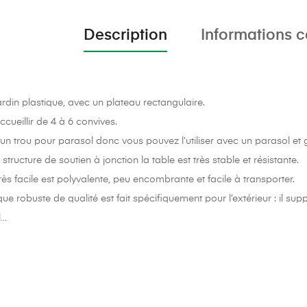
Description
Informations 
ardin plastique, avec un plateau rectangulaire.
cueillir de 4 à 6 convives.
un trou pour parasol donc vous pouvez l’utiliser avec un parasol et g
structure de soutien à jonction la table est très stable et résistante.
ès facile est polyvalente, peu encombrante et facile à transporter.
ue robuste de qualité est fait spécifiquement pour l’extérieur : il sup
l…