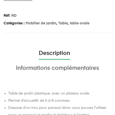
Réf:
ND
Catégories :
Mobilier de jardin
,
Table
,
table ovale
Description
Informations complémentaires
Table de jardin plastique, avec un plateau ovale.
Permet d’accueillir de 6 à 8 convives.
Dispose d’un trou pour parasol donc vous pouvez l’utiliser
avec un parasol et garder la fraîcheur à l’ombre.