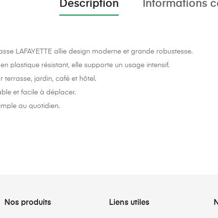
Description
Informations 
asse LAFAYETTE allie design moderne et grande robustesse.
n plastique résistant, elle supporte un usage intensif.
 terrasse, jardin, café et hôtel.
ble et facile à déplacer.
simple au quotidien.
Nos produits
Liens utiles
N