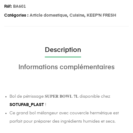
Réf:
BA601
Catégories :
Article domestique
,
Cuisine
,
KEEP'N FRESH
Description
Informations complémentaires
Bol de pétrissage 𝐒𝐔𝐏𝐄𝐑 𝐁𝐎𝐖𝐋 𝟕𝐋 disponible chez
SOTUFAB_PLAST
!
Ce grand bol mélangeur avec couvercle hermétique est
parfait pour préparer des ingrédients humides et secs.