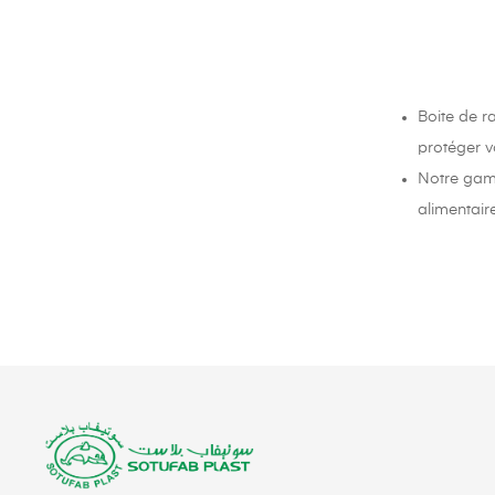
Boite de r
protéger v
Notre gamm
alimentair