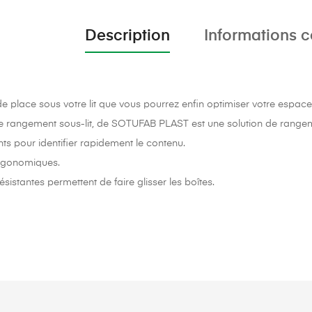
Description
Informations 
t de place sous votre lit que vous pourrez enfin optimiser votre espa
e rangement sous-lit, de SOTUFAB PLAST est une solution de rangem
ts pour identifier rapidement le contenu.
rgonomiques.
ésistantes permettent de faire glisser les boîtes.