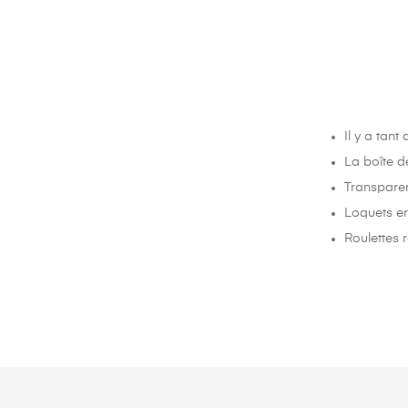
Il y a tan
La boîte d
Transparen
Loquets e
Roulettes r