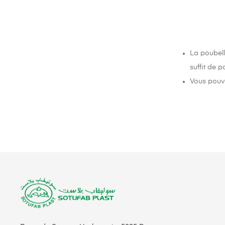
La poubell
suffit de p
Vous pouve