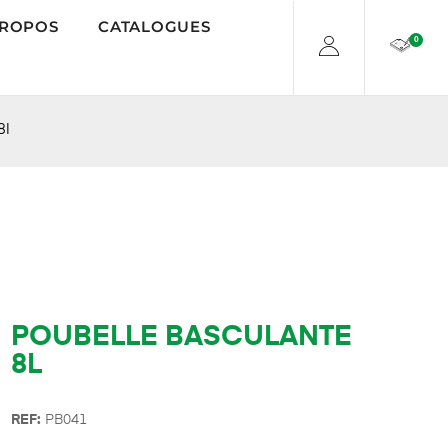
PROPOS
CATALOGUES
0
8l
POUBELLE BASCULANTE
8L
REF:
PB041