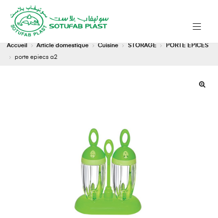
Accueil
Article domestique
Cuisine
STORAGE
PORTE EPICES
porte epiecs a2
🔍