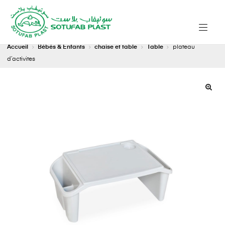
Accueil
Bébés & Enfants
chaise et table
Table
plateau
d’activites
🔍