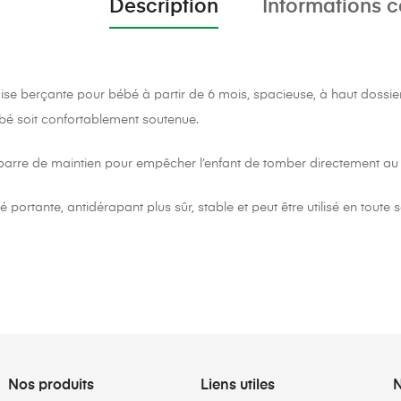
Description
Informations 
ise berçante pour bébé à partir de 6 mois, spacieuse, à haut dossi
bé soit confortablement soutenue.
barre de maintien pour empêcher l’enfant de tomber directement au 
 portante, antidérapant plus sûr, stable et peut être utilisé en toute s
Nos produits
Liens utiles
N