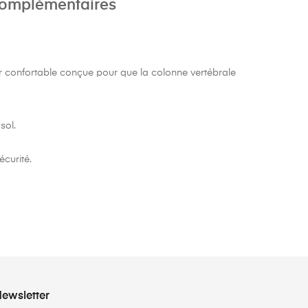
complémentaires
er confortable conçue pour que la colonne vertébrale
sol.
écurité.
ewsletter