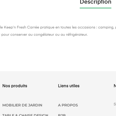
Description
cle Keep’n Fresh Carrée pratique en toutes les occasions : camping, pi
i pour conserver au congélateur ou au réfrigérateur.
Nos produits
Liens utiles
N
S
MOBILIER DE JARDIN
A PROPOS
TABLE & CHAISE DESIGN
B2B