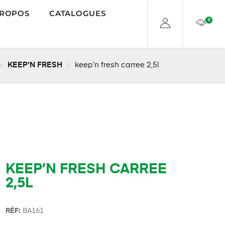
PROPOS
CATALOGUES
0
KEEP'N FRESH
keep’n fresh carree 2,5l
KEEP’N FRESH CARREE
2,5L
R
É
F:
BA161