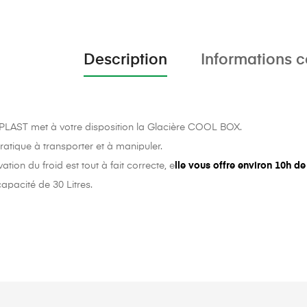
Description
Informations 
LAST met à votre disposition la Glacière COOL BOX.
ratique à transporter et à manipuler.
tion du froid est tout à fait correcte, e
lle vous offre environ 10h d
apacité de 30 Litres.