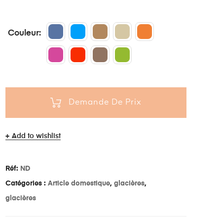
Couleur
Demande De Prix
Add to wishlist
Réf:
ND
Catégories :
Article domestique
,
glacières
,
glacières