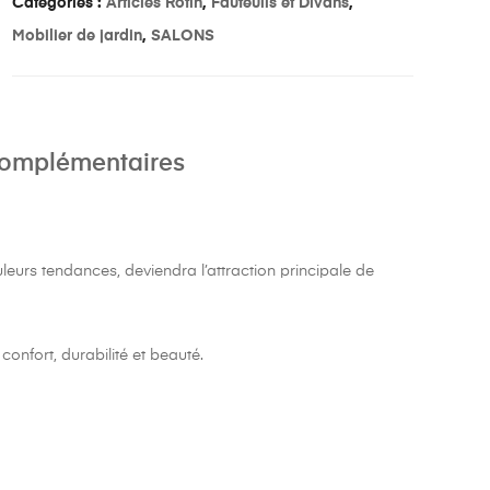
Catégories :
Articles Rotin
,
Fauteuils et Divans
,
Mobilier de jardin
,
SALONS
complémentaires
leurs tendances, deviendra l’attraction principale de
confort, durabilité et beauté.