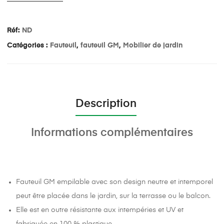
Réf:
ND
Catégories :
Fauteuil
,
fauteuil GM
,
Mobilier de jardin
Description
Informations complémentaires
Fauteuil GM empilable avec son design neutre et intemporel
peut être placée dans le jardin, sur la terrasse ou le balcon.
Elle est en outre résistante aux intempéries et UV et
fabriquée en 100 % plastique.