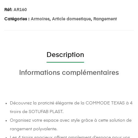
Réf:
AR160
Catégories :
Armoires
,
Article domestique
,
Rangement
Description
Informations complémentaires
Découvrez la praticité élégante de la COMMODE TEXAS à 4
tiroirs de SOTUFAB PLAST.
Organisez votre espace avec style grâce à cette solution de
rangement polyvalente.
Les 4 tiroirs spacieux offrent amplement d’espace pour vos