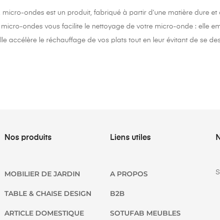
 micro-ondes est un produit, fabriqué à partir d’une matière dure et 
micro-ondes vous facilite le nettoyage de votre micro-onde : elle e
elle accélère le réchauffage de vos plats tout en leur évitant de se de
Nos produits
Liens utiles
N
S
MOBILIER DE JARDIN
A PROPOS
TABLE & CHAISE DESIGN
B2B
ARTICLE DOMESTIQUE
SOTUFAB MEUBLES