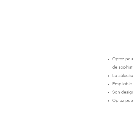
Optez pour
de sophist
La sélectio
Empilable e
Son design
Optez pour