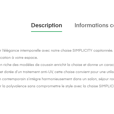
Description
Informations 
 l’élégance intemporelle avec notre chaise SIMPLICITY capitonnée. S
ication à votre espace.
n riche des modèles de coussin enrichit la chaise et donne un caractèr
t dotée d’un traitement anti-UV, cette chaise convient pour une utilisa
 contemporain s’intègre harmonieusement dans un salon, séjour roma
 la polyvalence sans compromettre le style avec la chaise SIMPLICITY