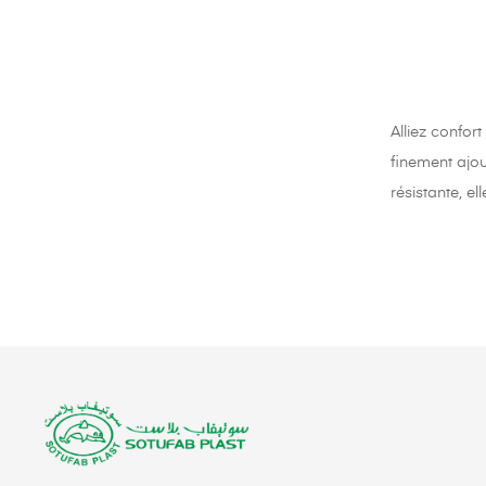
Alliez confor
finement ajou
résistante, e