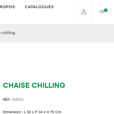
PROPOS
CATALOGUES
0
 chilling
CHAISE CHILLING
R
É
F:
TAB051
Dimension : L 52 x P 34 x H 70 Cm