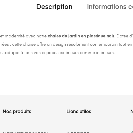
Description
Informations 
t et modernité avec notre
chaise de jardin en plastique noir
. Dotée d
rées , cette chaise offre un design résolument contemporain tout en g
lle s’adapte à tous vos espaces extérieurs comme intérieurs.
Nos produits
Liens utiles
N
S