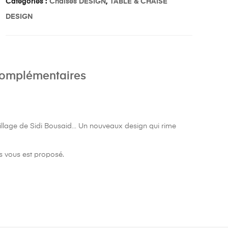
Catégories :
Chaises DESIGN
,
TABLE & CHAISE
DESIGN
complémentaires
illage de Sidi Bousaid… Un nouveaux design qui rime
s vous est proposé.