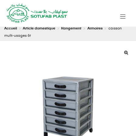
Accueil
Article domestique
Rangement
Armoires
caisson
multi-usages 6t
🔍