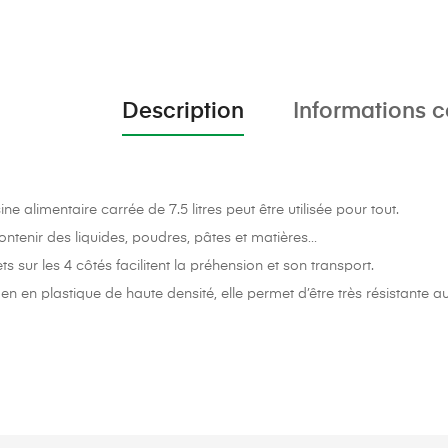
Description
Informations 
ne alimentaire carrée de 7.5 litres peut être utilisée pour tout.
contenir des liquides, poudres, pâtes et matières…
s sur les 4 côtés facilitent la préhension et son transport.
en en plastique de haute densité, elle permet d’être très résistante a