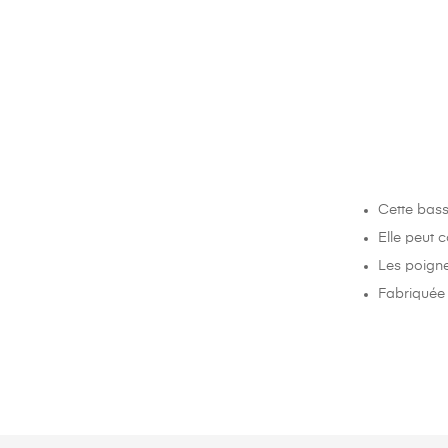
Cette bassi
Elle peut 
Les poignet
Fabriquée 