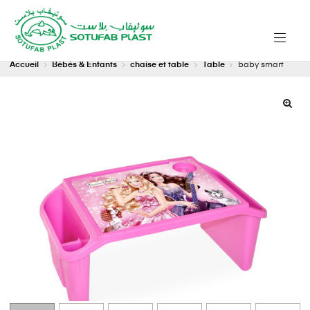
Accueil
Bébés & Enfants
chaise et table
Table
baby smart
🔍