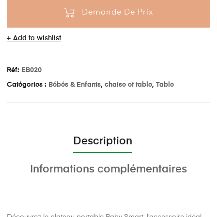
Demande De Prix
Add to wishlist
Réf:
EB020
Catégories :
Bébés & Enfants
,
chaise et table
,
Table
Description
Informations complémentaires
Découvrez le plateau portable Baby Smart, l’accessoire idéal