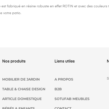
 est fabriqué en résine robuste en effet ROTIN et avec des couleurs t
e votre patio.
Nos produits
Liens utiles
N
S
MOBILIER DE JARDIN
A PROPOS
TABLE & CHAISE DESIGN
B2B
ARTICLE DOMESTIQUE
SOTUFAB MEUBLES
BÉBÉS & ENFANTS
CONTACT