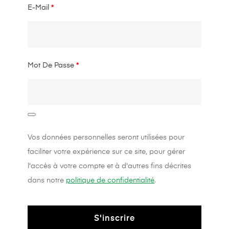
E-Mail
*
Mot De Passe
*
Vos données personnelles seront utilisées pour
faciliter votre expérience sur ce site, pour gérer
l'accès à votre compte et à d'autres fins décrites
dans notre
politique de confidentialité
.
S'inscrire